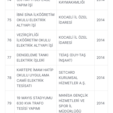
KAYMAKAMLIĞI
YAPIM İŞİ
İBNİ SİNA İLKÖĞRETİM
KOCAELİ İL ÖZEL
75
OKULU ELEKTRİK
2014
İDARESİ
ALTYAPI İŞİ
VEZİRÇİFLİĞİ
KOCAELİ İL ÖZEL
76
İLKÖĞRETİM OKULU
2014
İDARESİ
ELEKTRİK ALTYAPI İŞİ
DENGELEME TANKI
TEİAŞ (DUY-TAŞ
77
2014
ELEKTRİK İŞLERİ
İNŞAAT)
KARTEPE İMAM HATİP
SETCARD
OKULU UYGULAMA
78
KURUMSAL
2014
CAMİİ ELEKTRİK
HİZMETLER A.Ş.
TESİSATI
MANİSA GENÇLİK
19 MAYIS STADYUMU
HİZMETLERİ VE
79
630 KVA TRAFO
2014
SPOR İL
TESİSİ YAPIMI
MÜDÜRLÜĞÜ