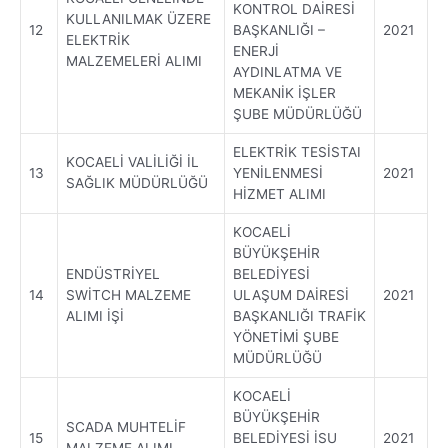
KONTROL DAİRESİ
KULLANILMAK ÜZERE
12
BAŞKANLIĞI –
2021
ELEKTRİK
ENERJİ
MALZEMELERİ ALIMI
AYDINLATMA VE
MEKANİK İŞLER
ŞUBE MÜDÜRLÜĞÜ
ELEKTRİK TESİSTAI
KOCAELİ VALİLİĞİ İL
13
YENİLENMESİ
2021
SAĞLIK MÜDÜRLÜĞÜ
HİZMET ALIMI
KOCAELİ
BÜYÜKŞEHİR
ENDÜSTRİYEL
BELEDİYESİ
14
SWİTCH MALZEME
ULAŞUM DAİRESİ
2021
ALIMI İŞİ
BAŞKANLIĞI TRAFİK
YÖNETİMİ ŞUBE
MÜDÜRLÜĞÜ
KOCAELİ
BÜYÜKŞEHİR
SCADA MUHTELİF
15
BELEDİYESİ İSU
2021
MALZEME ALIMI