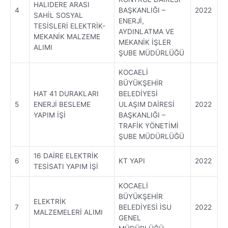
HALIDERE ARASI
4
BAŞKANLIĞI –
2022
SAHİL SOSYAL
ENERJİ,
TESİSLERİ ELEKTRİK-
AYDINLATMA VE
MEKANİK MALZEME
MEKANİK İŞLER
ALIMI
ŞUBE MÜDÜRLÜĞÜ
KOCAELİ
BÜYÜKŞEHİR
HAT 41 DURAKLARI
BELEDİYESİ
5
ENERJİ BESLEME
ULAŞIM DAİRESİ
2022
YAPIM İŞİ
BAŞKANLIĞI –
TRAFİK YÖNETİMİ
ŞUBE MÜDÜRLÜĞÜ
16 DAİRE ELEKTRİK
6
KT YAPI
2022
TESİSATI YAPIM İŞİ
KOCAELİ
BÜYÜKŞEHİR
ELEKTRİK
7
BELEDİYESİ İSU
2022
MALZEMELERİ ALIMI
GENEL