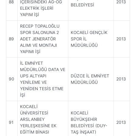
88
İÇERİSİNDEKİ AG-OG
2013
BELEDİYESİ
ELEKTRİK İŞLERİ
YAPIM İŞİ
RECEP TOPALOĞLU
SPOR SALONUNA 2
KOCAELİ GENÇLİK
89
ADET JENERATÖR
SPOR İL
2013
ALIMI VE MONTAJI
MÜDÜRLÜĞÜ
YAPIMI İŞİ
İL EMNİYET
MÜDÜRLÜĞÜ DATA VE
UPS ALTYAPI
DÜZCE İL EMNİYET
90
2013
YENİLEME VE
MÜDÜRLÜĞÜ
YENİDEN TESİS ETME
İŞİ
KOCAELİ
ÜNİVERSİTESİ
KOCAELİ
ARSLANBEY
BÜYÜKŞEHİR
91
2013
YERLEŞKESİNE EK
BELEDİYESİ (DUY-
EĞİTİM BİNASI
TAŞ İNŞAAT)