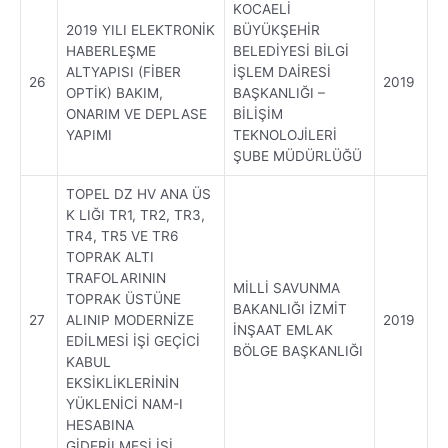
KOCAELİ
2019 YILI ELEKTRONİK
BÜYÜKŞEHİR
HABERLEŞME
BELEDİYESİ BİLGİ
ALTYAPISI (FİBER
İŞLEM DAİRESİ
26
2019
OPTİK) BAKIM,
BAŞKANLIĞI –
ONARIM VE DEPLASE
BİLİŞİM
YAPIMI
TEKNOLOJİLERİ
ŞUBE MÜDÜRLÜĞÜ
TOPEL DZ HV ANA ÜS
K LIĞI TR1, TR2, TR3,
TR4, TR5 VE TR6
TOPRAK ALTI
TRAFOLARININ
MİLLİ SAVUNMA
TOPRAK ÜSTÜNE
BAKANLIĞI İZMİT
27
ALINIP MODERNİZE
2019
İNŞAAT EMLAK
EDİLMESİ İŞİ GEÇİCİ
BÖLGE BAŞKANLIĞI
KABUL
EKSİKLİKLERİNİN
YÜKLENİCİ NAM-I
HESABINA
GİDERİLMESİ İŞİ