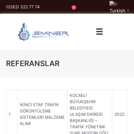
İçeriğe
(0262) 322 77 74
atla
Turkish
▼
REFERANSLAR
KOCAELİ
BÜYÜKŞEHİR
İKİNCİ ETAP TRAFİK
BELEDİYESİ
GÖRÜNTÜLEME
1
ULAŞIM DAİRESİ
2022
SİSTEMLERİ MALZEME
BAŞKANLIĞI –
ALIMI
TRAFİK YÖNETİMİ
ŞUBE MÜDÜRLÜĞÜ