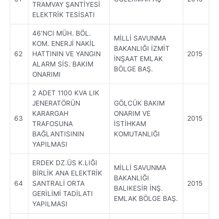
TRAMVAY ŞANTİYESİ
ELEKTRİK TESİSATI
46’NCI MÜH. BÖL.
MİLLİ SAVUNMA
KOM. ENERJİ NAKİL
BAKANLIĞI İZMİT
62
HATTININ VE YANGIN
2015
İNŞAAT EMLAK
ALARM SİS. BAKIM
BÖLGE BAŞ.
ONARIMI
2 ADET 1100 KVA LIK
JENERATÖRÜN
GÖLCÜK BAKIM
KARARGAH
ONARIM VE
63
2015
TRAFOSUNA
İSTİHKAM
BAĞLANTISININ
KOMUTANLIĞI
YAPILMASI
ERDEK DZ.ÜS K.LIĞI
MİLLİ SAVUNMA
BİRLİK ANA ELEKTRİK
BAKANLIĞI
64
SANTRALİ ORTA
2015
BALIKESİR İNŞ.
GERİLİMİ TADİLATI
EMLAK BÖLGE BAŞ.
YAPILMASI