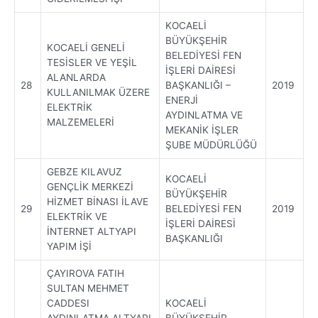
KOCAELİ
BÜYÜKŞEHİR
KOCAELİ GENELİ
BELEDİYESİ FEN
TESİSLER VE YEŞİL
İŞLERİ DAİRESİ
ALANLARDA
28
BAŞKANLIĞI –
2019
KULLANILMAK ÜZERE
ENERJİ
ELEKTRİK
AYDINLATMA VE
MALZEMELERİ
MEKANİK İŞLER
ŞUBE MÜDÜRLÜĞÜ
GEBZE KILAVUZ
KOCAELİ
GENÇLİK MERKEZİ
BÜYÜKŞEHİR
HİZMET BİNASI İLAVE
29
BELEDİYESİ FEN
2019
ELEKTRİK VE
İŞLERİ DAİRESİ
İNTERNET ALTYAPI
BAŞKANLIĞI
YAPIM İŞİ
ÇAYIROVA FATIH
SULTAN MEHMET
CADDESI
KOCAELİ
AYDINLATMA ALTYAPI
BÜYÜKŞEHİR