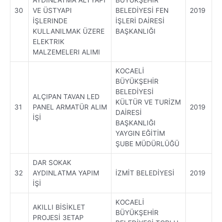
30
VE ÜSTYAPI
BELEDİYESİ FEN
2019
İŞLERINDE
İŞLERİ DAİRESİ
KULLANILMAK ÜZERE
BAŞKANLIĞI
ELEKTRIK
MALZEMELERI ALIMI
KOCAELİ
BÜYÜKŞEHİR
BELEDİYESİ
ALÇIPAN TAVAN LED
KÜLTÜR VE TURİZM
31
PANEL ARMATÜR ALIM
2019
DAİRESİ
İŞİ
BAŞKANLIĞI
YAYGIN EĞİTİM
ŞUBE MÜDÜRLÜĞÜ
DAR SOKAK
32
AYDINLATMA YAPIM
İZMİT BELEDİYESİ
2019
İŞİ
KOCAELİ
AKILLI BİSİKLET
BÜYÜKŞEHİR
PROJESİ 3ETAP