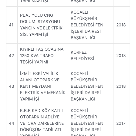
YAPILMASI İŞİ
BAŞKANLIĞI
KOCAELİ
PLAJ YOLU CNG
BÜYÜKŞEHİR
DOLUM İSTASYONU
41
BELEDİYESİ FEN
2018
YANGIN VE ELEKTRİK
İŞLERİ DAİRESİ
SİS. YAPIM İŞİ
BAŞKANLIĞI
KIYIRLI TAŞ OCAĞINA
KÖRFEZ
42
1250 KVA TRAFO
2018
BELEDİYESİ
TESİSİ YAPIMI
İZMİT ESKİ VALİLİK
KOCAELİ
ALANI OTOPARK VE
BÜYÜKŞEHİR
43
KENT MEYDANI
BELEDİYESİ FEN
2018
ELEKTRİK VE MEKANİK
İŞLERİ DAİRESİ
YAPIM İŞİ
BAŞKANLIĞI
K.B.B KADIKÖY KATLI
KOCAELİ
OTOPARKIN ADLİYE
BÜYÜKŞEHİR
44
VE İCRA DAİRELERİNE
BELEDİYESİ FEN
2017
DÖNÜŞÜM TADİLATI
İŞLERİ DAİRESİ
YAPIM İŞİ
BAŞKANLIĞI