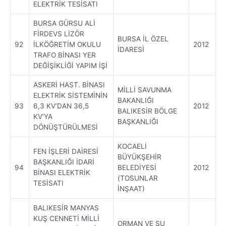
ELEKTRİK TESİSATI
BURSA GÜRSU ALİ
FİRDEVS LİZÖR
BURSA İL ÖZEL
92
İLKÖĞRETİM OKULU
2012
İDARESİ
TRAFO BİNASI YER
DEĞİŞİKLİĞİ YAPIM İŞİ
ASKERİ HAST. BİNASI
MİLLİ SAVUNMA
ELEKTRİK SİSTEMİNİN
BAKANLIĞI
93
6,3 KV’DAN 36,5
2012
BALIKESİR BÖLGE
KV’YA
BAŞKANLIĞI
DÖNÜŞTÜRÜLMESİ
KOCAELİ
FEN İŞLERİ DAİRESİ
BÜYÜKŞEHİR
BAŞKANLIĞI İDARİ
94
BELEDİYESİ
2012
BİNASI ELEKTRİK
(TOSUNLAR
TESİSATI
İNŞAAT)
BALIKESİR MANYAS
KUŞ CENNETİ MİLLİ
ORMAN VE SU