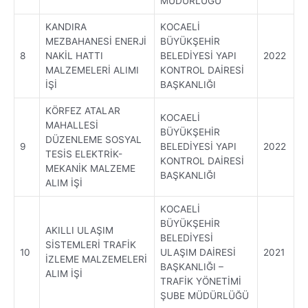
MÜDÜRLÜĞÜ
KANDIRA
KOCAELİ
MEZBAHANESİ ENERJİ
BÜYÜKŞEHİR
8
NAKİL HATTI
BELEDİYESİ YAPI
2022
MALZEMELERİ ALIMI
KONTROL DAİRESİ
İŞİ
BAŞKANLIĞI
KÖRFEZ ATALAR
KOCAELİ
MAHALLESİ
BÜYÜKŞEHİR
DÜZENLEME SOSYAL
9
BELEDİYESİ YAPI
2022
TESİS ELEKTRİK-
KONTROL DAİRESİ
MEKANİK MALZEME
BAŞKANLIĞI
ALIM İŞİ
KOCAELİ
BÜYÜKŞEHİR
AKILLI ULAŞIM
BELEDİYESİ
SİSTEMLERİ TRAFİK
10
ULAŞIM DAİRESİ
2021
İZLEME MALZEMELERİ
BAŞKANLIĞI –
ALIM İŞİ
TRAFİK YÖNETİMİ
ŞUBE MÜDÜRLÜĞÜ