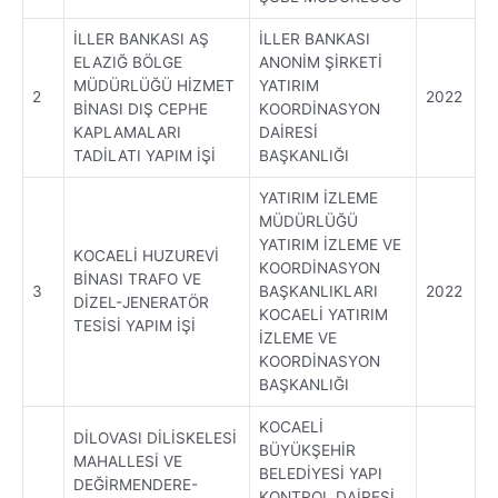
İLLER BANKASI AŞ
İLLER BANKASI
ELAZIĞ BÖLGE
ANONİM ŞİRKETİ
MÜDÜRLÜĞÜ HİZMET
YATIRIM
2
2022
BİNASI DIŞ CEPHE
KOORDİNASYON
KAPLAMALARI
DAİRESİ
TADİLATI YAPIM İŞİ
BAŞKANLIĞI
YATIRIM İZLEME
MÜDÜRLÜĞÜ
YATIRIM İZLEME VE
KOCAELİ HUZUREVİ
KOORDİNASYON
BİNASI TRAFO VE
3
BAŞKANLIKLARI
2022
DİZEL-JENERATÖR
KOCAELİ YATIRIM
TESİSİ YAPIM İŞİ
İZLEME VE
KOORDİNASYON
BAŞKANLIĞI
KOCAELİ
DİLOVASI DİLİSKELESİ
BÜYÜKŞEHİR
MAHALLESİ VE
BELEDİYESİ YAPI
DEĞİRMENDERE-
KONTROL DAİRESİ