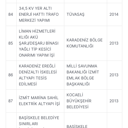
34,5 KV YER ALTI
84
ENERJİ HATTI TRAFO
TÜVASAŞ
2014
MERKEZİ YAPIMI
LİMAN HİZMETLERİ
KLIĞI AKÜ
KARADENİZ BÖLGE
85
ŞARJ/DEŞARJ BİNASI
2013
KOMUTANLIĞI
YAĞLI TİP KESİCİ
ONARIMI YAPIM İŞİ
KARADENİZ EREĞLİ
MİLLİ SAVUNMA
DENİZALTI İSKELESİ
BAKANLIĞI İZMİT
86
2013
ALTYAPI TESİS
EMLAK BÖLGE
EDİLMESİ
BAŞKANLIĞI
KOCAELİ
İZMİT MARİNA SAHİL
87
BÜYÜKŞEHİR
2013
ELEKTRİK ALTYAPI İŞİ
BELEDİYESİ
BAŞİSKELE BELEDİYE
SINIRLARI
BAŞİSKELE