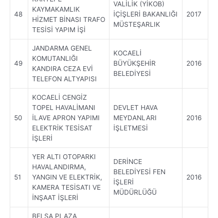
VALİLİK (YİKOB)
KAYMAKAMLIK
48
İÇİŞLERİ BAKANLIĞI
2017
HİZMET BİNASI TRAFO
MÜSTEŞARLIK
TESİSİ YAPIM İŞİ
JANDARMA GENEL
KOCAELİ
KOMUTANLIĞI
49
BÜYÜKŞEHİR
2016
KANDIRA CEZA EVİ
BELEDİYESİ
TELEFON ALTYAPISI
KOCAELİ CENGİZ
TOPEL HAVALİMANI
DEVLET HAVA
50
İLAVE APRON YAPIMI
MEYDANLARI
2016
ELEKTRİK TESİSAT
İŞLETMESİ
İŞLERİ
YER ALTI OTOPARKI
DERİNCE
HAVALANDIRMA,
BELEDİYESİ FEN
51
YANGIN VE ELEKTRİK,
2016
İŞLERİ
KAMERA TESİSATI VE
MÜDÜRLÜĞÜ
İNŞAAT İŞLERİ
BELSA PLAZA