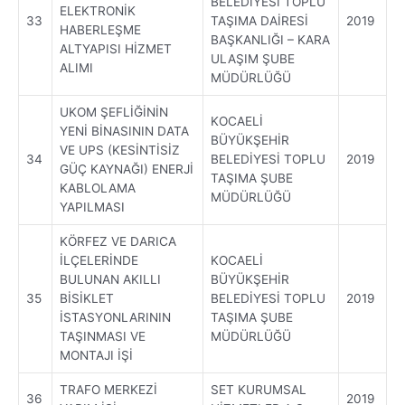
BELEDİYESİ TOPLU
ELEKTRONİK
33
TAŞIMA DAİRESİ
2019
HABERLEŞME
BAŞKANLIĞI – KARA
ALTYAPISI HİZMET
ULAŞIM ŞUBE
ALIMI
MÜDÜRLÜĞÜ
UKOM ŞEFLİĞİNİN
KOCAELİ
YENİ BİNASININ DATA
BÜYÜKŞEHİR
VE UPS (KESİNTİSİZ
34
BELEDİYESİ TOPLU
2019
GÜÇ KAYNAĞI) ENERJİ
TAŞIMA ŞUBE
KABLOLAMA
MÜDÜRLÜĞÜ
YAPILMASI
KÖRFEZ VE DARICA
İLÇELERİNDE
KOCAELİ
BULUNAN AKILLI
BÜYÜKŞEHİR
35
BİSİKLET
BELEDİYESİ TOPLU
2019
İSTASYONLARININ
TAŞIMA ŞUBE
TAŞINMASI VE
MÜDÜRLÜĞÜ
MONTAJI İŞİ
TRAFO MERKEZİ
SET KURUMSAL
36
2019