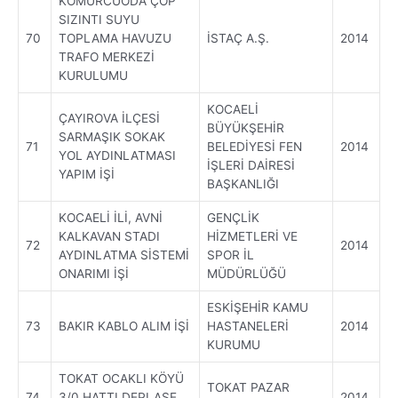
KÖMÜRCÜODA ÇÖP
SIZINTI SUYU
70
TOPLAMA HAVUZU
İSTAÇ A.Ş.
2014
TRAFO MERKEZİ
KURULUMU
KOCAELİ
ÇAYIROVA İLÇESİ
BÜYÜKŞEHİR
SARMAŞIK SOKAK
71
BELEDİYESİ FEN
2014
YOL AYDINLATMASI
İŞLERİ DAİRESİ
YAPIM İŞİ
BAŞKANLIĞI
KOCAELİ İLİ, AVNİ
GENÇLİK
KALKAVAN STADI
HİZMETLERİ VE
72
2014
AYDINLATMA SİSTEMİ
SPOR İL
ONARIMI İŞİ
MÜDÜRLÜĞÜ
ESKİŞEHİR KAMU
73
BAKIR KABLO ALIM İŞİ
HASTANELERİ
2014
KURUMU
TOKAT OCAKLI KÖYÜ
TOKAT PAZAR
74
3/0 HATTI DEPLASE
2014