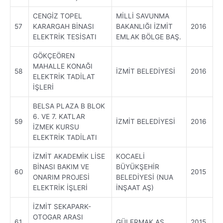
CENGİZ TOPEL
MİLLİ SAVUNMA
57
KARARGAH BİNASI
BAKANLIĞI İZMİT
2016
ELEKTRİK TESİSATI
EMLAK BÖLGE BAŞ.
GÖKÇEÖREN
MAHALLE KONAĞI
58
İZMİT BELEDİYESİ
2016
ELEKTRİK TADİLAT
İŞLERİ
BELSA PLAZA B BLOK
6. VE 7. KATLAR
59
İZMİT BELEDİYESİ
2016
İZMEK KURSU
ELEKTRİK TADİLATI
İZMİT AKADEMİK LİSE
KOCAELİ
BİNASI BAKIM VE
BÜYÜKŞEHİR
60
2015
ONARIM PROJESİ
BELEDİYESİ (NUA
ELEKTRİK İŞLERİ
İNŞAAT AŞ)
İZMİT SEKAPARK-
OTOGAR ARASI
61
GÜLERMAK AŞ
2015