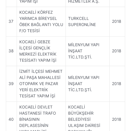
YAPIM İŞİ
HİZMETLER A.Ş.
KOCAELİ KÖRFEZ
YARIMCA BİREYSEL
TURKCELL
37
2018
ÖBEK BAĞLANTI YOLU
SUPERONLİNE
F/O TESİSİ
KOCAELİ GEBZE
MİLENYUM YAPI
İLÇESİ GENÇLİK
38
İNŞAAT
2018
MERKEZİ ELEKTRİK
TİC.LTD.ŞTİ.
TESİSATI YAPIM İŞİ
İZMİT İLÇESİ MEHMET
ALİ PAŞA MAHALLESİ
MİLENYUM YAPI
39
OTOPARK VE PAZAR
İNŞAAT
2018
YERİ ELEKTRİK
TİC.LTD.ŞTİ.
TESİSAT YAPIM İŞİ
KOCAELİ DEVLET
KOCAELİ
HASTANESİ TRAFO
BÜYÜKŞEHİR
40
BİNASININ
BELEDİYESİ
2018
DEPLASESİNİN
ULAŞIM DAİRESİ